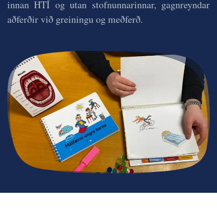
innan HTÍ og utan stofnunnarinnar, gagnreyndar
aðferðir við greiningu og meðferð.