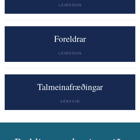
LEIÐSÖGN
Foreldrar
LEIÐSÖGN
Talmeinafræðingar
SÉRSVIÐ