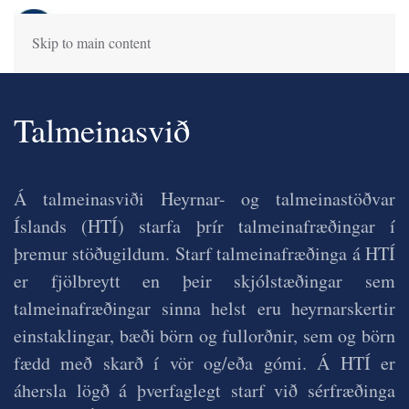
Skip to main content
Talmeinasvið
Á talmeinasviði Heyrnar- og talmeinastöðvar
Íslands (HTÍ) starfa þrír talmeinafræðingar í
þremur stöðugildum. Starf talmeinafræðinga á HTÍ
er fjölbreytt en þeir skjólstæðingar sem
talmeinafræðingar sinna helst eru heyrnarskertir
einstaklingar, bæði börn og fullorðnir, sem og börn
fædd með skarð í vör og/eða gómi. Á HTÍ er
áhersla lögð á þverfaglegt starf við sérfræðinga