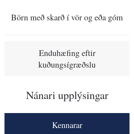
Börn með skarð í vör og eða góm
Enduhæfing eftir
kuðungsígræðslu
Nánari upplýsingar
Kennarar