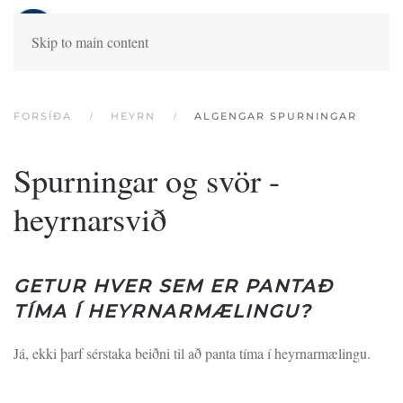
Skip to main content
FORSÍÐA
HEYRN
ALGENGAR SPURNINGAR
Spurningar og svör -
heyrnarsvið
GETUR HVER SEM ER PANTAÐ
TÍMA Í HEYRNARMÆLINGU?
Já, ekki þarf sérstaka beiðni til að panta tíma í heyrnarmælingu.