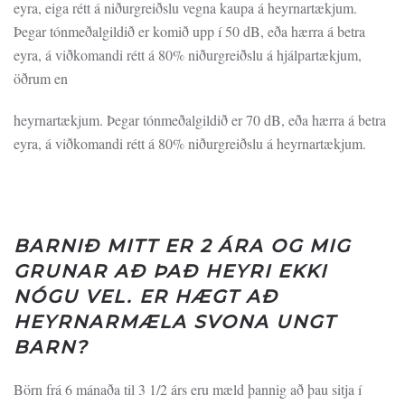
eyra, eiga rétt á niðurgreiðslu vegna kaupa á heyrnartækjum.
Þegar tónmeðalgildið er komið upp í 50 dB, eða hærra á betra
eyra, á viðkomandi rétt á 80% niðurgreiðslu á hjálpartækjum,
öðrum en
heyrnartækjum. Þegar tónmeðalgildið er 70 dB, eða hærra á betra
eyra, á viðkomandi rétt á 80% niðurgreiðslu á heyrnartækjum.
BARNIÐ MITT ER 2 ÁRA OG MIG
GRUNAR AÐ ÞAÐ HEYRI EKKI
NÓGU VEL. ER HÆGT AÐ
HEYRNARMÆLA SVONA UNGT
BARN?
Börn frá 6 mánaða til 3 1/2 árs eru mæld þannig að þau sitja í