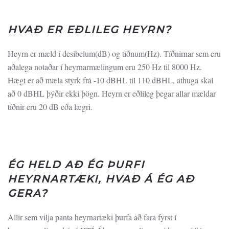
HVAÐ ER EÐLILEG HEYRN?
Heyrn er mæld í desibelum(dB) og tíðnum(Hz). Tíðnirnar sem eru
aðalega notaðar í heyrnarmælingum eru 250 Hz til 8000 Hz.
Hægt er að mæla styrk frá -10 dBHL til 110 dBHL, athuga skal
að 0 dBHL þýðir ekki þögn. Heyrn er eðlileg þegar allar mældar
tíðnir eru 20 dB eða lægri.
ÉG HELD AÐ ÉG ÞURFI
HEYRNARTÆKI, HVAÐ Á ÉG AÐ
GERA?
Allir sem vilja panta heyrnartæki þurfa að fara fyrst í