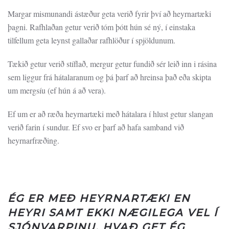
Margar mismunandi ástæður geta verið fyrir því að heyrnartæki
þagni. Rafhlaðan getur verið tóm þótt hún sé ný, í einstaka
tilfellum geta leynst gallaðar rafhlöður í spjöldunum.
Tækið getur verið stíflað, mergur getur fundið sér leið inn i rásina
sem liggur frá hátalaranum og þá þarf að hreinsa það eða skipta
um mergsíu (ef hún á að vera).
Ef um er að ræða heyrnartæki með hátalara í hlust getur slangan
verið farin í sundur. Ef svo er þarf að hafa samband við
heyrnarfræðing.
ÉG ER MEÐ HEYRNARTÆKI EN
HEYRI SAMT EKKI NÆGILEGA VEL Í
SJÓNVARPINU, HVAÐ GET ÉG