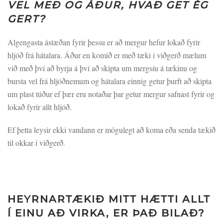
VEL MEÐ OG ÁÐUR, HVAÐ GET ÉG
GERT?
Algengasta ástæðan fyrir þessu er að mergur hefur lokað fyrir
hljóð frá hátalara. Áður en komið er með tæki í viðgerð mælum
við með því að byrja á því að skipta um mergsíu á tækinu og
bursta vel frá hljóðnemum og hátalara einnig getur þurft að skipta
um plast túður ef þær eru notaðar þar getur mergur safnast fyrir og
lokað fyrir allt hljóð.
Ef þetta leysir ekki vandann er mögulegt að koma eða senda tækið
til okkar í viðgerð.
HEYRNARTÆKIÐ MITT HÆTTI ALLT
Í EINU AÐ VIRKA, ER ÞAÐ BILAÐ?