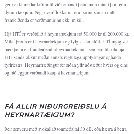
gerir ekki miklar kröfur til viðkomandi þeim mun minni þörf er á
dýrum tækjum. Þegar verðflokkarnir eru bornir saman milli
framleiðenda er verðmunurinn ekki mikill.
Hjá HTÍ er verðbilið á heyrnartækjum frá 50.000 kr til 200.000 kr.
Mikil þróun er í heyrnartækjum og fylgist starfsfólk HTÍ mjög vel
með þeim en framleiðendurheyrnartækjanna sem eru til sölu hjá
HTÍ senda okkur meðal annars reglulega upplýsingar oghalda
fyrirlestra. Heyrnarfræðingur fer síðan yfir aðstæður hvers og eins
og ráðleggur varðandi kaup á heyrnartækjum.
FÁ ALLIR NIÐURGREIÐSLU Á
HEYRNARTÆKJUM?
Þeir sem eru með svokallað tónmeðaltal 30 dB, eða hærra á betra