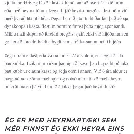
kjöltu foreldris og fá að hlusta á hljóð, annað hvort úr hátölurum
eða með heyrnartólum. Þegar hljóð heyrist bregðast flest börn við
með því að líta til hliðar. Þegar barnið lítur til hliðar fær það að sjá
dýr skoppa í kassa, flestum börnum finnst þetta mjög spennandi.
Miklu máli skiptir að foreldri bregðist sjálft ekki við hljóðunum en
gott er að foreldri haldi athygli barns frá kassanum milli hljóða.
Þegar börn eldast, eða svona um 3 1/2 árs aldur, er hægt að láta
þau kubba. Leikurinn virkar þannig að þegar þau heyra hljóð taka
þau kubb úr einum kassa og setja ofan í annan. Við 6 ára aldur er
hægt að nota sömu mælingar og notaður eru til að mæla heyrn
fullorðinna en þá ýtir barnið á takka þegar það heyrir hljóð.
ÉG ER MEÐ HEYRNARTÆKI SEM
MÉR FINNST ÉG EKKI HEYRA EINS