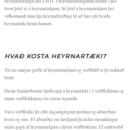
heyrnarmælingu hér á HTÍ. Í heyrnarmælingunni kemur í ljós
hvort þörf sé á heyrnartækjum. Sé þörf á heyrnartækjum fær
viðkomandi tíma hjá heyrnarfræðingi til að fara yfir hvaða
heyrnartæki henta honum.
HVAÐ KOSTA HEYRNARTÆKI?
Til eru margar gerðir af heyrnartækjum og verðbilið er þó nokkuð
breitt.
Flestir framleiðendur bjóða upp á heyrnartæki í 3 verðflokkum og
innan verðflokkanna eru ýmsar tegundir.
Val á verðflokki fer eftir dagsdaglegum þörfum og aðstæðum
hvers og eins. Ef aðstæður eru krefjandi þá hefur einstaklingur
meira gagn af heyrnartækjum í dýrari verðflokkum. Ef umhverfið