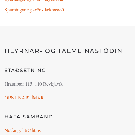
Spurningar og svör - læknasvið
HEYRNAR- OG TALMEINASTÖÐIN
STAÐSETNING
Hraunbær 115, 110 Reykjavík
OPNUNARTÍMAR
HAFA SAMBAND
Netfang: hti@hti.is