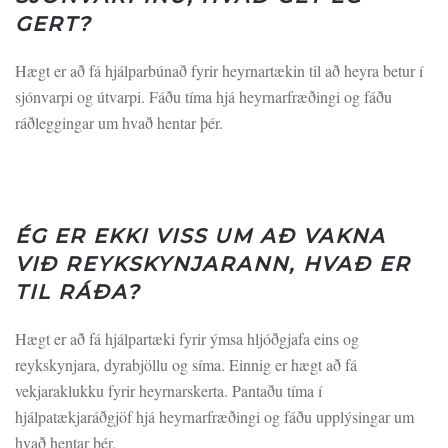
GERT?
Hægt er að fá hjálparbúnað fyrir heyrnartækin til að heyra betur í
sjónvarpi og útvarpi. Fáðu tíma hjá heyrnarfræðingi og fáðu
ráðleggingar um hvað hentar þér.
ÉG ER EKKI VISS UM AÐ VAKNA
VIÐ REYKSKYNJARANN, HVAÐ ER
TIL RÁÐA?
Hægt er að fá hjálpartæki fyrir ýmsa hljóðgjafa eins og
reykskynjara, dyrabjöllu og síma. Einnig er hægt að fá
vekjaraklukku fyrir heyrnarskerta. Pantaðu tíma í
hjálpatækjaráðgjöf hjá heyrnarfræðingi og fáðu upplýsingar um
hvað hentar þér.