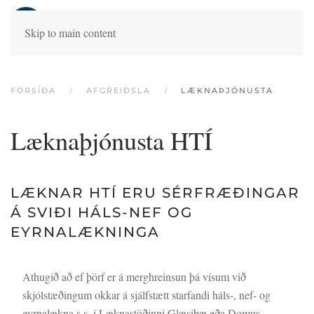
Skip to main content
FORSÍÐA
AFGREIÐSLA
LÆKNAÞJÓNUSTA
Læknaþjónusta HTÍ
LÆKNAR HTÍ ERU SÉRFRÆÐINGAR
Á SVIÐI HÁLS-NEF OG
EYRNALÆKNINGA
Athugið að ef þörf er á merghreinsun þá vísum við
skjólstæðingum okkar á sjálfstætt starfandi háls-, nef- og
eyrnalækna s.s. í Læknastöðinni Glæsibæ eða Domus