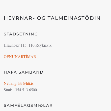
HEYRNAR- OG TALMEINASTÖÐIN
STAÐSETNING
Hraunbær 115, 110 Reykjavík
OPNUNARTÍMAR
HAFA SAMBAND
Netfang: hti@hti.is
Sími: +354 513 6500
SAMFÉLAGSMIÐLAR