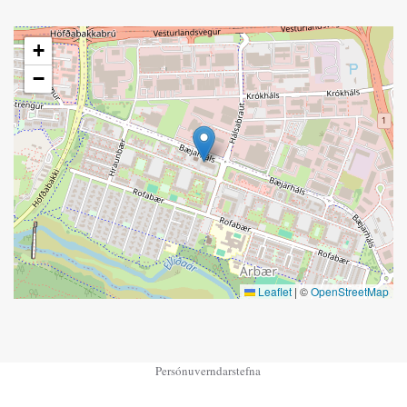
+
−
Leaflet
|
©
OpenStreetMap
Persónuverndarstefna