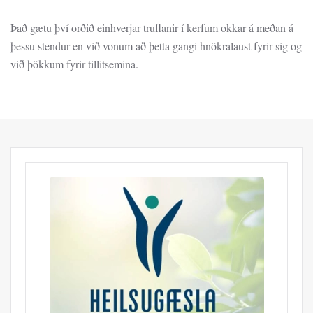
Það gætu því orðið einhverjar truflanir í kerfum okkar á meðan á
þessu stendur en við vonum að þetta gangi hnökralaust fyrir sig og
við þökkum fyrir tillitsemina.