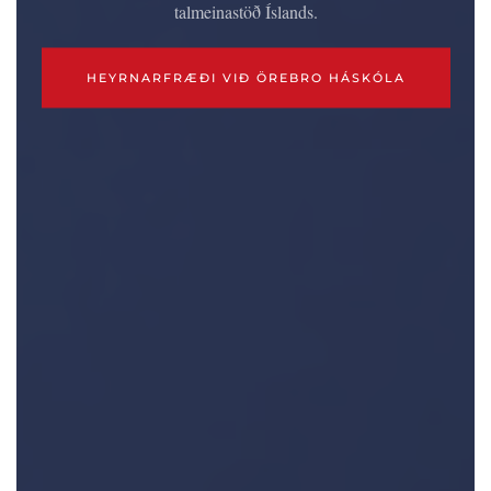
talmeinastöð Íslands.
HEYRNARFRÆÐI VIÐ ÖREBRO HÁSKÓLA