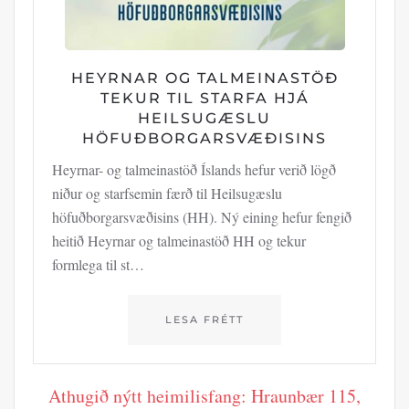
HEYRNAR OG TALMEINASTÖÐ
TEKUR TIL STARFA HJÁ
HEILSUGÆSLU
HÖFUÐBORGARSVÆÐISINS
Heyrnar- og talmeinastöð Íslands hefur verið lögð
niður og starfsemin færð til Heilsugæslu
höfuðborgarsvæðisins (HH). Ný eining hefur fengið
heitið Heyrnar og talmeinastöð HH og tekur
formlega til st…
LESA FRÉTT
Athugið nýtt heimilisfang: Hraunbær 115,