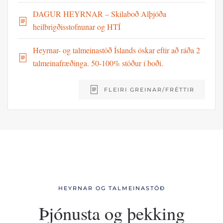
DAGUR HEYRNAR – Skilaboð Alþjóða
heilbrigðisstofnunar og HTÍ
Heyrnar- og talmeinastöð Íslands óskar eftir að ráða 2
talmeinafræðinga. 50-100% stöður í boði.
FLEIRI GREINAR/FRÉTTIR
HEYRNAR OG TALMEINASTÖÐ
Þjónusta og þekking