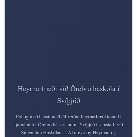
Heyrnarfræði við Örebro háskóla í
Svíþjóð
Frá og með haustinu 2024 verður heyrnarfræði kennd í
fjarnámi frá Örebro háskólanum í Svíþjóð í samstarfi við
Símenntun Háskólans á Akureyri og Heyrnar- og