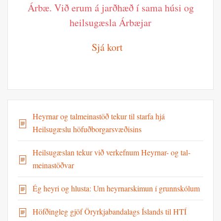
Árbæ. Við erum á jarðhæð í sama húsi og
heilsugæsla Árbæjar
Sjá kort
Heyrnar og talmeinastöð tekur til starfa hjá
Heilsugæslu höfuðborgarsvæðisins
Heilsu­gæslan tekur við verk­efnum Heyrnar- og tal­
meinastöðvar
Ég heyri og hlusta: Um heyrnarskimun í grunn­skólum
Höfðingleg gjöf Öryrkjabandalags Íslands til HTÍ