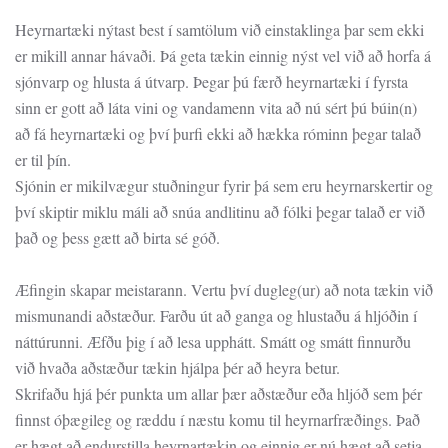
Heyrnartæki nýtast best í samtölum við einstaklinga þar sem ekki
er mikill annar hávaði. Þá geta tækin einnig nýst vel við að horfa á
sjónvarp og hlusta á útvarp. Þegar þú færð heyrnartæki í fyrsta
sinn er gott að láta vini og vandamenn vita að nú sért þú búin(n)
að fá heyrnartæki og því þurfi ekki að hækka róminn þegar talað
er til þín.
Sjónin er mikilvægur stuðningur fyrir þá sem eru heyrnarskertir og
því skiptir miklu máli að snúa andlitinu að fólki þegar talað er við
það og þess gætt að birta sé góð.
Æfingin skapar meistarann. Vertu því dugleg(ur) að nota tækin við
mismunandi aðstæður. Farðu út að ganga og hlustaðu á hljóðin í
náttúrunni. Æfðu þig í að lesa upphátt. Smátt og smátt finnurðu
við hvaða aðstæður tækin hjálpa þér að heyra betur.
Skrifaðu hjá þér punkta um allar þær aðstæður eða hljóð sem þér
finnst óþægileg og ræddu í næstu komu til heyrnarfræðings. Það
er hægt að endurstilla heyrnartækin og einnig er nú hægt að setja