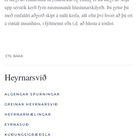
upp sérstök kerfi fyrir mismunandi hlustunarskilyrði. Þá getur þú
með einfaldri aðgerð skipt á milli kerfa, allt eftir því hvort að þú ert
á eintali innanhúss, í fjölmenni eða t.d. að hlusta á tónlist.
TIL BAKA
Heyrnarsvið
ALGENGAR SPURNINGAR
GREINAR HEYRNARSVIÐ
HEYRNARMÆLINGAR
EYRNASUÐ
KUÐUNGSÍGRÆÐSLA