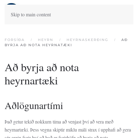
Skip to main content
FORSÍÐA
HEYRN
HEYRNASKERÐING
AÐ
BYRJA AÐ NOTA HEYRNATÆKI
Að byrja að nota
heyrnartæki
Aðlögunartími
Það getur tekið nokkurn tíma að venjast því að vera með
heyrnartæki. Þess vegna skiptir miklu máli strax í upphafi að gera
sér grein fyrir því að það er fyrirhöfn að byrja að nota