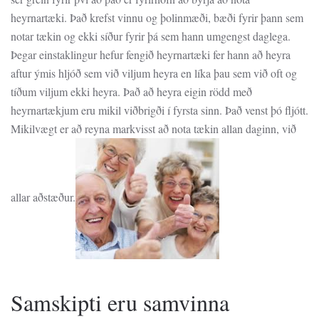
heyrnartæki. Það krefst vinnu og þolinmæði, bæði fyrir þann sem
notar tækin og ekki síður fyrir þá sem hann umgengst daglega.
Þegar einstaklingur hefur fengið heyrnartæki fer hann að heyra
aftur ýmis hljóð sem við viljum heyra en líka þau sem við oft og
tíðum viljum ekki heyra. Það að heyra eigin rödd með
heyrnartækjum eru mikil viðbrigði í fyrsta sinn. Það venst þó fljótt.
Mikilvægt er að reyna markvisst að nota tækin allan daginn, við
allar aðstæður.
Samskipti eru samvinna