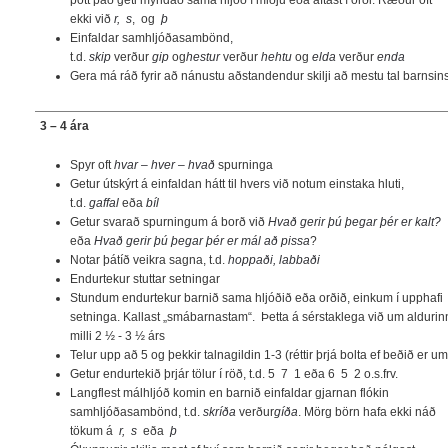
þótt það geti myndað sama hljóð í miðju eða aftast í orði. Ræður oft
ekki við
r, s
, og
þ
Einfaldar samhljóðasambönd,
t.d.
skip
verður
gip
og
hestur
verður
hehtu
og
elda
verður
enda
Gera má ráð fyrir að nánustu aðstandendur skilji að mestu tal barnsin
3 – 4 ára
Spyr oft
hvar – hver – hvað
spurninga
Getur útskýrt á einfaldan hátt til hvers við notum einstaka hluti,
t.d.
gaffal
eða
bíl
Getur svarað spurningum á borð við
Hvað gerir þú þegar þér er kalt?
eða
Hvað gerir þú þegar þér er mál að pissa
?
Notar þátíð veikra sagna, t.d.
hoppaði, labbaði
Endurtekur stuttar setningar
Stundum endurtekur barnið sama hljóðið eða orðið, einkum í upphafi
setninga. Kallast „smábarnastam“. Þetta á sérstaklega við um aldurin
milli 2 ½ - 3 ½ árs
Telur upp að 5 og þekkir talnagildin 1-3 (réttir þrjá bolta ef beðið er um
Getur endurtekið þrjár tölur í röð, t.d. 5 7 1 eða 6 5 2 o.s.frv.
Langflest málhljóð komin en barnið einfaldar gjarnan flókin
samhljóðasambönd, t.d.
skríða
verður
gíða
. Mörg börn hafa ekki náð
tökum á
r, s
eða
þ