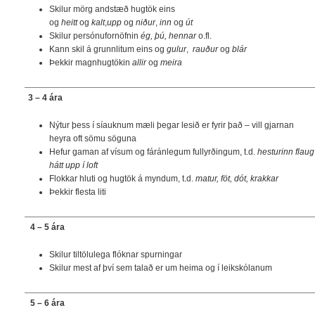
Skilur mörg andstæð hugtök eins
og
heitt
og
kalt
,
upp
og
niður
,
inn
og
út
Skilur persónufornöfnin
ég, þú, hennar
o.fl.
Kann skil á grunnlitum eins og
gulur
,
rauður
og
blár
Þekkir magnhugtökin
allir
og
meira
3 – 4 ára
Nýtur þess í síauknum mæli þegar lesið er fyrir það – vill gjarnan
heyra oft sömu söguna
Hefur gaman af vísum og fáránlegum fullyrðingum, t.d.
hesturinn flaug
hátt upp í loft
Flokkar hluti og hugtök á myndum, t.d.
matur, föt, dót, krakkar
Þekkir flesta liti
4 – 5 ára
Skilur tiltölulega flóknar spurningar
Skilur mest af því sem talað er um heima og í leikskólanum
5 – 6 ára