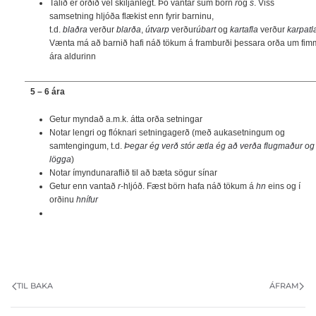
Talið er orðið vel skiljanlegt. Þó vantar sum börn
r
og
s
. Viss
samsetning hljóða flækist enn fyrir barninu,
t.d.
blaðra
verður
blarða
,
útvarp
verður
úbart
og
kartafla
verður
karpatl
Vænta má að barnið hafi náð tökum á framburði þessara orða um fim
ára aldurinn
5 – 6 ára
Getur myndað a.m.k. átta orða setningar
Notar lengri og flóknari setningagerð (með aukasetningum og
samtengingum, t.d.
Þegar ég verð stór ætla ég að verða flugmaður og
lögga
)
Notar ímyndunaraflið til að bæta sögur sínar
Getur enn vantað
r
-hljóð. Fæst börn hafa náð tökum á
hn
eins og í
orðinu
hnífur
TIL BAKA
ÁFRAM