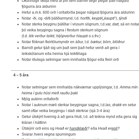
Ókunnugir skilja mest af því sem barnið segir þegar það nálgast
fjögurra ára aldurinn
Hefur a.m.k. 600 orð í orðaforða þegar nálgast fjögurra ára aldurinn
Notar -ði, og -di/ti þátíðarmynd, t.d.
horfði, keypti
(„
kaupti
“),
týndi
Notar sterka beyginu þátíðar í vissum sögnum, t.d.
var, datt, sá
en nota
þó veika beygingu sagna í flestum sterkum sögnum
(t.d.
lék
verður
leikti
;
hljóp
verður
hlaupti
o.s.frv.)
Notar flóknari fleirtölumyndir en áður, t.d.
bækur, börn, blöðrur
Barnið getur tjáð sig um það sem það hefur verið að gera í
leikskólanum eða heima hjá leikfélaga
Notar iðulega setningar sem innihalda fjögur eða fleiri orð
4 – 5 ára
Notar setningar sem innihalda nákvæmar upplýsingar, t.d.
Amma mín 
heima í gulu húsi með rauðu þaki
Mjög aukinn orðaforði
Notar í auknum mæli sterkar beygingar sagna, t.d.
las, drakk
en setur
samt oftar veika beygingu í stað sterkrar (sjá 3-4 ára)
Getur útskýrt hvernig á að gera hluti, t.d. að teikna mynd eða gera sig
kláran í háttinn
Útskýrir orð eins og
Hvað er
handklæði
? eða
Hvað er
epli
?
Svarar
hvers vegna
spurningum