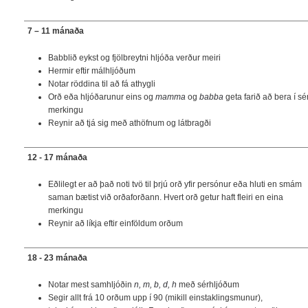
7 – 11 mánaða
Babblið eykst og fjölbreytni hljóða verður meiri
Hermir eftir málhljóðum
Notar röddina til að fá athygli
Orð eða hljóðarunur eins og
mamma
og
babba
geta farið að bera í sé
merkingu
Reynir að tjá sig með athöfnum og látbragði
12 - 17 mánaða
Eðlilegt er að það noti tvö til þrjú orð yfir persónur eða hluti en smám
saman bætist við orðaforðann. Hvert orð getur haft fleiri en eina
merkingu
Reynir að líkja eftir einföldum orðum
18 - 23 mánaða
Notar mest samhljóðin
n, m, b, d, h
með sérhljóðum
Segir allt frá 10 orðum upp í 90 (mikill einstaklingsmunur),