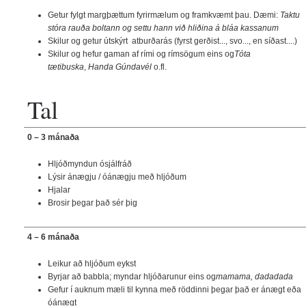
Getur fylgt margþættum fyrirmælum og framkvæmt þau. Dæmi:
Taktu
stóra rauða boltann og settu hann við hliðina á bláa kassanum
Skilur og getur útskýrt atburðarás (fyrst gerðist..., svo..., en síðast....)
Skilur og hefur gaman af rími og rímsögum eins og
Tóta
tætibuska
,
Handa Gúndavél
o.fl.
Tal
0 – 3 mánaða
Hljóðmyndun ósjálfráð
Lýsir ánægju / óánægju með hljóðum
Hjalar
Brosir þegar það sér þig
4 – 6 mánaða
Leikur að hljóðum eykst
Byrjar að babbla; myndar hljóðarunur eins og
mamama, dadadada
Gefur í auknum mæli til kynna með röddinni þegar það er ánægt eða
óánægt