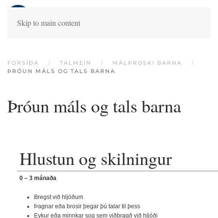
Skip to main content
FORSÍÐA
TALMEIN
MÁLÞROSKI BARNA
ÞRÓUN MÁLS OG TALS BARNA
Þróun máls og tals barna
Hlustun og skilningur
0 – 3 mánaða
Bregst við hljóðum
Þagnar eða brosir þegar þú talar til þess
Eykur eða minnkar sog sem viðbragð við hljóði