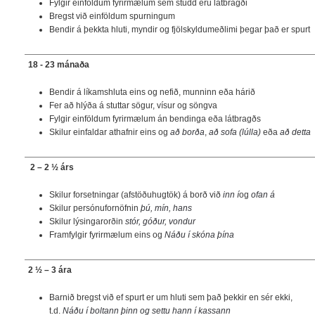
Fylgir einföldum fyrirmælum sem studd eru látbragði
Bregst við einföldum spurningum
Bendir á þekkta hluti, myndir og fjölskyldumeðlimi þegar það er spurt
18 - 23 mánaða
Bendir á líkamshluta eins og nefið, munninn eða hárið
Fer að hlýða á stuttar sögur, vísur og söngva
Fylgir einföldum fyrirmælum án bendinga eða látbragðs
Skilur einfaldar athafnir eins og
að borða
,
að sofa (lúlla)
eða
að detta
2 – 2 ½ árs
Skilur forsetningar (afstöðuhugtök) á borð við
inn í
og
ofan á
Skilur persónufornöfnin
þú, mín, hans
Skilur lýsingarorðin
stór, góður, vondur
Framfylgir fyrirmælum eins og
Náðu í skóna þína
2 ½ – 3 ára
Barnið bregst við ef spurt er um hluti sem það þekkir en sér ekki,
t.d.
Náðu í boltann þinn og settu hann í kassann