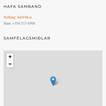
HAFA SAMBAND
Netfang: hti@hti.is
Sími: +354 513 6500
SAMFÉLAGSMIÐLAR
+
−