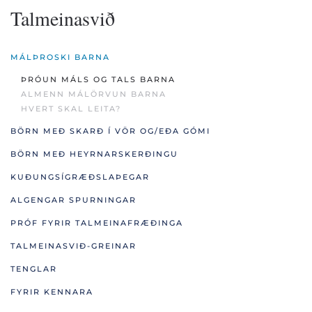
Talmeinasvið
MÁLÞROSKI BARNA
ÞRÓUN MÁLS OG TALS BARNA
ALMENN MÁLÖRVUN BARNA
HVERT SKAL LEITA?
BÖRN MEÐ SKARÐ Í VÖR OG/EÐA GÓMI
BÖRN MEÐ HEYRNARSKERÐINGU
KUÐUNGSÍGRÆÐSLAÞEGAR
ALGENGAR SPURNINGAR
PRÓF FYRIR TALMEINAFRÆÐINGA
TALMEINASVIÐ-GREINAR
TENGLAR
FYRIR KENNARA