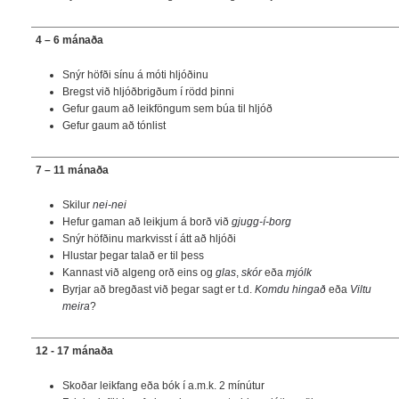
4 – 6 mánaða
Snýr höfði sínu á móti hljóðinu
Bregst við hljóðbrigðum í rödd þinni
Gefur gaum að leikföngum sem búa til hljóð
Gefur gaum að tónlist
7 – 11 mánaða
Skilur
nei-nei
Hefur gaman að leikjum á borð við
gjugg-í-borg
Snýr höfðinu markvisst í átt að hljóði
Hlustar þegar talað er til þess
Kannast við algeng orð eins og
glas
,
skór
eða
mjólk
Byrjar að bregðast við þegar sagt er t.d.
Komdu hingað
eða
Viltu
meira
?
12 - 17 mánaða
Skoðar leikfang eða bók í a.m.k. 2 mínútur