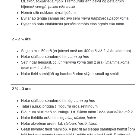
t.d.
skór
,
sokkar
eða
mjólk
. Framburður enn óskýr og geta orðin
hljómað sem
gó
,
þokka
eða
mokk
Hermir eftir nokkrum dýrahljóðum
Byrjar að tengja saman orð svo sem
meira nammi
eða
pabbi koma
Byrjar að nota einföldustu persónufornöfn eins og
mín
eða
minn
2 – 2 ½ árs
Segir a.m.k. 50 orð (er jafnvel með um 400 orð við 2 ½ árs aldurinn)
Notar sjálft persónufornöfnin
hann
og
hún
Setningar lengjast, t.d. úr
mamma koma
(um 2 ára) í
mamma koma
heim
(um 2 ½ árs)
Notar fleiri samhljóð og framburðurinn skýrist smátt og smátt
2 ½ – 3 ára
Notar sjálft persónufornöfnin
ég, hann
og
hún
Talar í a.m.k. þriggja til fjögurra orða setningum
Biður um hluti með spurningu, t.d.
Bíllinn minn?
eða
Hvar húfan mín?
Notar fleirtölu orða eins og
bílar, dúkkur, boltar
Notar ákveðinn greini, t.d.
stelpan, húsið, fíllinn
Getur myndað flest málhljóð. Á það til að sleppa samhljóði fremst í orð