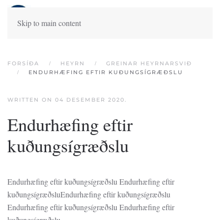
Skip to main content
FORSÍÐA
HEYRN
GREINAR HEYRNARSVIÐ
ENDURHÆFING EFTIR KUÐUNGSÍGRÆÐSLU
WRITTEN ON
04 DESEMBER 2020
.
Endurhæfing eftir
kuðungsígræðslu
Endurhæfing eftir kuðungsígræðslu Endurhæfing eftir
kuðungsígræðsluEndurhæfing eftir kuðungsígræðslu
Endurhæfing eftir kuðungsígræðslu Endurhæfing eftir
kuðungsígræðslu