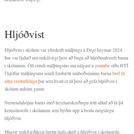
Hljóðvist
Hljóðvist í skólum var yfirskrift málþings á Degi heyrnar 2024.
Þar var fjallað um mikilvægi þess að huga að hljóðumhverfi barna
í skólanum. Öll erindi málþingsins má nálgast á
youtube
síðu HTÍ.
Í kjölfar málþingsins sendi Embætti umboðsmanns barna
bréf til
allra sveitarfélaga
þar sem hvatt er til þess að gefa hljóðvist í
skólum aukinn gaum.
Nemendahópur barns með heyrnarskerðingu ætti alltaf að fá þá
kennslustofu í skólanum sem býður upp á bestu mögulegu
hljóðvist.
Margir verkfræðilegir þættir hafa áhrif á hljóðvist í skólastofu,