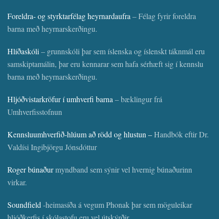
Foreldra- og styrktarfélag heyrnardaufra
– Félag fyrir foreldra
barna með heyrnarskerðingu.
Hlíðaskóli
– grunnskóli þar sem íslenska og íslenskt táknmál eru
samskiptamálin, þar eru kennarar sem hafa sérhæft sig í kennslu
barna með heyrnarskerðingu.
Hljóðvistarkröfur í umhverfi barna
– bæklingur frá
Umhverfisstofnun
Kennsluumhverfið-hlúum að rödd og hlustun –
Handbók eftir Dr.
Valdísi Ingibjörgu Jónsdóttur
Roger búnaður
myndband sem sýnir vel hvernig búnaðurinn
virkar.
Soundfield
-heimasíða á vegum Phonak þar sem möguleikar
hljóðkerfis í skólastofu eru vel útskýrðir.