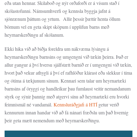
eða utan hennar. Skilaboð og nýr orðaforði er á vísum stað í
skólastofunni. Námsumhverfi og kennsla byggja jafnt á
sjónrænum þáttum og yrtum. Allir þessir þættir henta öllum
börnum vel en geta skipt sköpum í upplifun barns með
heyrnarskerðingu af skólanum.
Ekki hika við að biðja foreldra um nákvæma lýsingu á
heyrnarskerðingu barnsins og umgengni við tækin þeirra. Það er
allur gangur á því hversu sjálfstætt barnið er í umgengni við tækin,
hvort það vekur athygli á því ef rafhlöður klárast eða slekkur í tíma
og ótíma á tækjunum sínum. Kennari sem talar um heyrnartæki
barnsins af öryggi og handleikur þau fumlaust veitir nemandanum
styrk og sýnir þannig með atgervi sínu að heyrnartæki eru hvorki
feimnismál né vandamál.
Kennsluráðgjafi á HTÍ
getur verið
kennurum innan handar við að fá nánari fræðslu um það hvernig
þeir geta mætt nemendum með heyrnarskerðingu.