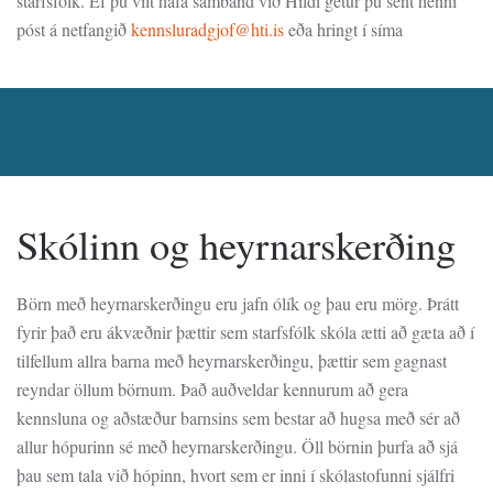
starfsfólk. Ef þú vilt hafa samband við Hildi getur þú sent henni
póst á netfangið
kennsluradgjof@hti.is
eða hringt í síma
Skólinn og heyrnarskerðing
Börn með heyrnarskerðingu eru jafn ólík og þau eru mörg. Þrátt
fyrir það eru ákvæðnir þættir sem starfsfólk skóla ætti að gæta að í
tilfellum allra barna með heyrnarskerðingu, þættir sem gagnast
reyndar öllum börnum. Það auðveldar kennurum að gera
kennsluna og aðstæður barnsins sem bestar að hugsa með sér að
allur hópurinn sé með heyrnarskerðingu. Öll börnin þurfa að sjá
þau sem tala við hópinn, hvort sem er inni í skólastofunni sjálfri