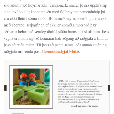
skólanum með heyrnartæki. Umsjónarkennarar þeirra upplifa sig
eina, því þó allir kennarar séu með fjölbreyttan nemendahóp þá
eru ekki fleiri í sömu stöðu. Börn með heyrnarskerðingu eru ekki
með áberandi sérþarfir en ef ekki er komið á móts við þær
sérþarfir hefur það veruleg áhrif á stöðu barnsins í skólanum. Þess
vegna er mikilvægt að kennarar hafi aðgang að ráðgjafa á HTÍ til
þess að ræða málin. Til þess að panta samtal eða annan stuðning
ráðgjafa má senda póst á
kennsluradgjof@hti.is
.