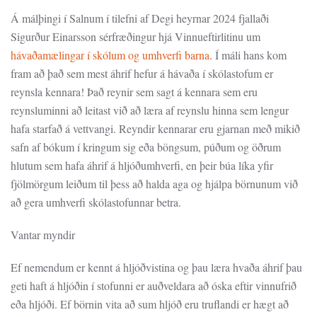
Á málþingi í Salnu
m í
tilefni af Degi heyrnar 2024
fjallaði
Sigurður Einarsson
sérfræðingur hjá Vinnueftirlitinu um
hávaðamælingar í skólum og umhverfi barna
. Í máli hans kom
fram að það sem mest áhrif hefur á hávaða í skólastofum er
reynsla kennara!
Það reynir sem sagt á kennara sem eru
reynsluminni að leitast við að læra af reynslu hinna sem lengur
hafa starfað á vettvangi. Reyndir kennarar eru gjarnan með mikið
safn af bókum í kringum sig eða böngsum, púðum og öðrum
hlutum sem hafa áhrif á hljóðumhverf
i, en þeir búa líka yfir
fjölmörgum leiðum til þess að halda aga og hjálpa börnunum við
að gera umhverfi skólastofunnar betra.
Vantar myndir
Ef nemendum er kennt á hljóðvistina og þau læra hvaða áhrif þau
geti haft á hljóðin í stofunni er auðveldara að óska eftir vinnufrið
eða hljóði. Ef börnin vita að sum hljóð eru truflandi er hægt að