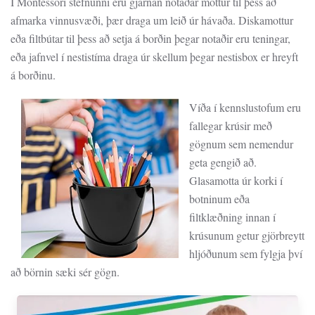
Í Montessori stefnunni eru gjarnan notaðar mottur til þess að
afmarka vinnusvæði, þær draga um leið úr hávaða. Diskamottur
eða filtbútar til þess að setja á borðin þegar notaðir eru teningar,
eða jafnvel í nestistíma draga úr skellum þegar nestisbox er hreyft
á borðinu.
Víða í kennslustofum eru
fallegar krúsir með
gögnum sem nemendur
geta gengið að.
Glasamotta úr korki í
botninum eða
filtklæðning innan í
krúsunum getur gjörbreytt
hljóðunum sem fylgja því
að börnin sæki sér gögn.