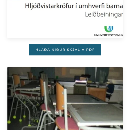
HLAÐA NIÐUR SKJAL Á PDF