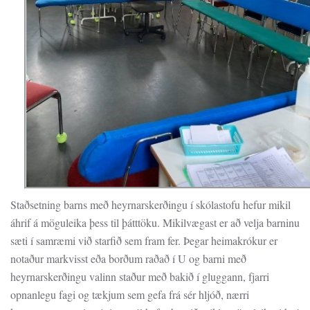
Staðsetning barns með heyrnarskerðingu í skólastofu hefur mikil
áhrif á möguleika þess til þátttöku. Mikilvægast er að velja barninu
sæti í samræmi við starfið sem fram fer. Þegar heimakrókur er
notaður markvisst eða borðum raðað í U og barni með
heyrnarskerðingu valinn staður með bakið í gluggann, fjarri
opnanlegu fagi og tækjum sem gefa frá sér hljóð, nærri