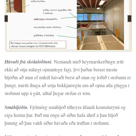
Hávaði frá skólalóðinni
.
Nemandi með heyrnarskerðingu ætti
ekki að sitja nálægt opnanlegu fagi, því þaðan berast mestu
hljóðin að utan ef mikill hávaði berst að utan og loftið í stofunni er
þungt, mætti íhuga að setja bekkjarreglu um að opna alla glugga í
stofunni upp á gátt, alltaf þegar stofan er tóm.
Smáhljóðin.
Fjölmörg smáhljóð tilheyra lifandi kennslurými og
eiga heima þar. Það má engu að síður hafa áhrif á þau hljóð
þannig að þau valdi síður hávaða eða truflun í stofunni.