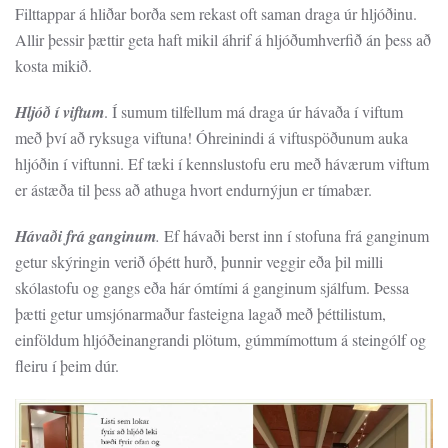
Filttappar á hliðar borða sem rekast oft saman draga úr hljóðinu.
Allir þessir þættir geta haft mikil áhrif á hljóðumhverfið án þess að
kosta mikið.
Hljóð í viftum
. Í sumum tilfellum má draga úr hávaða í viftum
með því að ryksuga viftuna! Óhreinindi á viftuspöðunum auka
hljóðin í viftunni. Ef tæki í kennslustofu eru með háværum viftum
er ástæða til þess að athuga hvort endurnýjun er tímabær.
Hávaði frá ganginum
.
Ef hávaði berst inn í stofuna frá ganginum
getur skýringin verið óþétt hurð, þunnir veggir eða þil milli
skólastofu og gangs eða hár ómtími á ganginum sjálfum. Þessa
þætti getur umsjónarmaður fasteigna lagað með þéttilistum,
einföldum hljóðeinangrandi plötum, gúmmímottum á steingólf og
fleiru í þeim dúr.