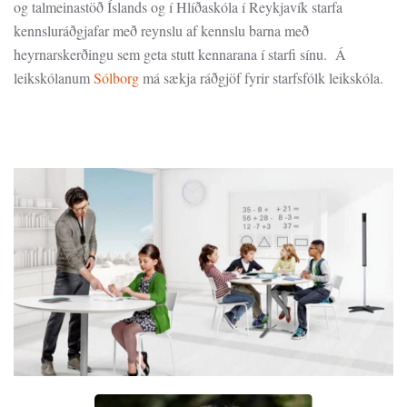
og talmeinastöð Íslands og í Hlíðaskóla í Reykjavík starfa
kennsluráðgjafar með reynslu af kennslu barna með
heyrnarskerðingu sem geta stutt kennarana í starfi sínu.
Á
leikskólanum
Sólborg
má sækja ráðgjöf fyrir starfsfólk leikskóla.