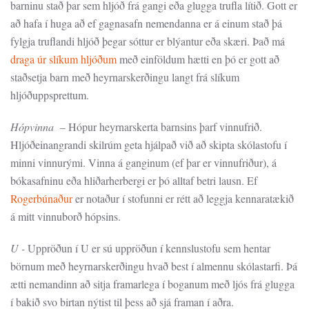
barninu stað þar sem hljóð frá gangi eða glugga trufla lítið. Gott er
að hafa í huga að ef gagnasafn nemendanna er á einum stað þá
fylgja truflandi hljóð þegar sóttur er blýantur eða skæri. Það má
draga úr slíkum hljóðum
með einföldum hætti en þó er gott að
staðsetja barn með heyrnarskerðingu langt frá slíkum
hljóðuppsprettum.
Hópvinna
– Hópur heyrnarskerta barnsins þarf vinnufrið.
Hljóðeinangrandi skilrúm geta hjálpað við að skipta skólastofu í
minni vinnurými. Vinna á ganginum (ef þar er vinnufriður), á
bókasafninu eða hliðarherbergi er þó alltaf betri lausn. Ef
Rogerbúnaður
er notaður í stofunni er rétt að leggja kennaratækið
á mitt vinnuborð hópsins.
U -
Uppröðun í U er sú uppröðun í kennslustofu sem hentar
börnum með heyrnarskerðingu hvað best í almennu skólastarfi. Þá
ætti nemandinn að sitja framarlega í boganum með ljós frá glugga
í bakið svo birtan nýtist til þess að sjá framan í aðra.