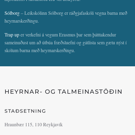
Sólborg
– Leikskólinn Sólborg er ráðgjafaskóli vegna barna með
heyrnarskerðingu.
Trap up
er verkefni á vegum Erasmus þar sem þátttakendur
sameinuðust um að útbúa fræðsluefni og gátlista sem gætu nýst í
skólum barna með heyrnarskerðingu.
HEYRNAR- OG TALMEINASTÖÐIN
STAÐSETNING
Hraunbær 115, 110 Reykjavík