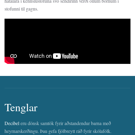
hátalara í kennslustofuna svo sendirinn verði öllum börnum í
stofunni til gagns.
Tenglar
Decibel
eru dönsk samtök fyrir aðstandendur barna með
heyrnarskerðingu. Þau gefa fjölbreytt ráð fyrir skólafólk.