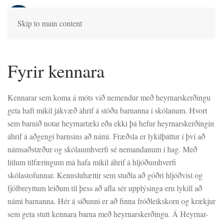
Skip to main content
Fyrir kennara
Kennarar sem koma á móts við nemendur með heyrnarskerðingu
geta haft mikil jákvæð áhrif á stöðu barnanna í skólanum. Hvort
sem barnið notar heyrnartæki eða ekki þá hefur heyrnarskerðingin
áhrif á aðgengi barnsins að námi. Fræðsla er lykilþáttur í því að
námsaðstæður og skólaumhverfi sé nemandanum í hag. Með
litlum tilfæringum má hafa mikil áhrif á hljóðumhverfi
skólastofunnar. Kennsluhættir sem stuðla að góðri hljóðvist og
fjölbreyttum leiðum til þess að afla sér upplýsinga eru lykill að
námi barnanna. Hér á síðunni er að finna fróðleikskorn og krækjur
sem geta stutt kennara barna með heyrnarskerðingu. Á Heyrnar-