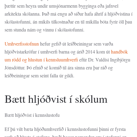
þættir sem heyra undir umsjónarmenn bygginga eða jafnvel
arkitekta skólanna. Það má engu að síður hafa áhrif á hljóðvistina í
skólastofunni, án mikils tilkostnaðar en til mikilla bóta fyrir öll þau
sem stunda nám og vinnu í skólastofunni.
Umhverfisstofnun
hefur gefið út leiðbeiningar sem varða
hljóðvistarkröfur í umhverfi barna og árið 2014 kom út
handbók
um rödd og hlustun í kennsluumhverfi
eftir Dr. Valdísi Ingibjörgu
Jónsdóttur. Þó efnið sé komið til ára sinna eru þar ráð og
leiðbeiningar sem seint falla úr gildi.
Bætt hljóðvist í skólum
Bætt hljóðvist í kennslustofu
Ef þú vilt bæta hljóðumhverfið í kennslustofunni þinni er fyrsta
verk að hlusta á stofuna, bæði þegar nemendur eru í stofunni en