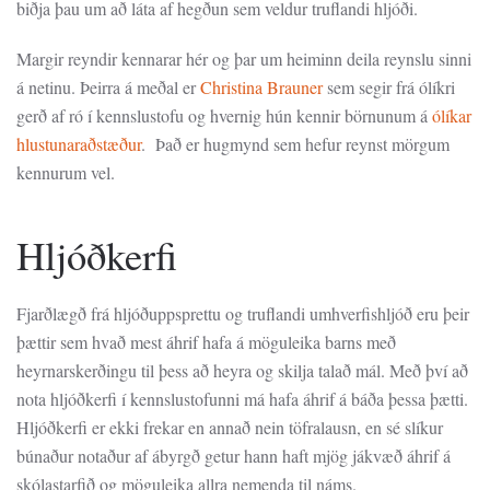
biðja þau um að láta af hegðun sem veldur truflandi hljóði.
Margir reyndir kennarar hér og þar um heiminn deila reynslu sinni
á netinu. Þeirra á meðal er
Christina Brauner
sem segir frá ólíkri
gerð af ró í kennslustofu og hvernig hún kennir börnunum á
ólíkar
hlustunaraðstæður
. Það er hugmynd sem hefur reynst mörgum
kennurum vel.
Hljóðkerfi
Fjarðlægð frá hljóðuppsprettu og truflandi umhverfishljóð eru þeir
þættir sem hvað mest áhrif hafa á möguleika barns með
heyrnarskerðingu til þess að heyra og skilja talað mál. Með því að
nota hljóðkerfi í kennslustofunni má hafa áhrif á báða þessa þætti.
Hljóðkerfi er ekki frekar en annað nein töfralausn, en sé slíkur
búnaður notaður af ábyrgð getur hann haft mjög jákvæð áhrif á
skólastarfið og möguleika allra nemenda til náms.