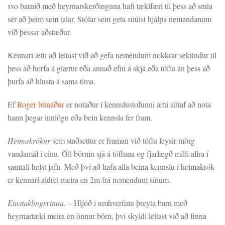
svo barnið með heyrnarskerðinguna hafi tækifæri til þess að snúa
sér að þeim sem talar. Stólar sem geta snúist hjálpa nemandanum
við þessar aðstæður.
Kennari ætti að leitast við að gefa nemendum nokkrar sekúndur til
þess að horfa á glærur eða annað efni á skjá eða töflu án þess að
þurfa að hlusta á sama tíma.
Ef
Roger búnaður
er notaður í kennslustofunni ætti alltaf að nota
hann þegar innlögn eða bein kennsla fer fram.
Heimakrókur
sem staðsettur er framan við töflu leysir mörg
vandamál í einu. Öll börnin sjá á töfluna og fjarlægð milli allra í
samtali helst jafn. Með því að hafa alla beina kennslu í heimakrók
er kennari aldrei meira en 2m frá nemendum sínum.
Einstaklingsvinna
. – Hljóð í umhverfinu þreyta barn með
heyrnartæki meira en önnur börn, því skyldi leitast við að finna