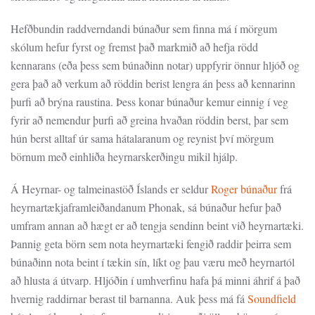
Hefðbundin raddverndandi búnaður sem finna má í mörgum
skólum hefur fyrst og fremst það markmið að hefja rödd
kennarans (eða þess sem búnaðinn notar) uppfyrir önnur hljóð og
gera það að verkum að röddin berist lengra án þess að kennarinn
þurfi að brýna raustina. Þess konar búnaður kemur einnig í veg
fyrir að nemendur þurfi að greina hvaðan röddin berst, þar sem
hún berst alltaf úr sama hátalaranum og reynist því mörgum
börnum með einhliða heyrnarskerðingu mikil hjálp.
Á Heyrnar- og talmeinastöð Íslands er seldur
Roger búnaður
frá
heyrnartækjaframleiðandanum Phonak, sá búnaður hefur það
umfram annan að hægt er að tengja sendinn beint við heyrnartæki.
Þannig geta börn sem nota heyrnartæki fengið raddir þeirra sem
búnaðinn nota beint í tækin sín, líkt og þau væru með heyrnartól
að hlusta á útvarp. Hljóðin í umhverfinu hafa þá minni áhrif á það
hvernig raddirnar berast til barnanna. Auk þess má fá
Soundfield