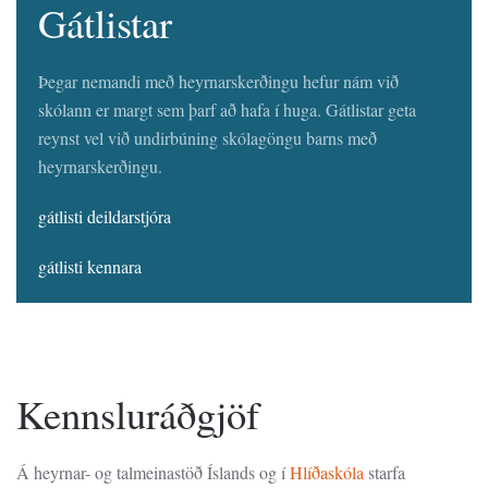
Gátlistar
Þegar nemandi með heyrnarskerðingu hefur nám við
skólann er margt sem þarf að hafa í huga. Gátlistar geta
reynst vel við undirbúning skólagöngu barns með
heyrnarskerðingu.
gátlisti deildarstjóra
gátlisti kennara
Kennsluráðgjöf
Á heyrnar- og talmeinastöð Íslands og í
Hlíðaskóla
starfa