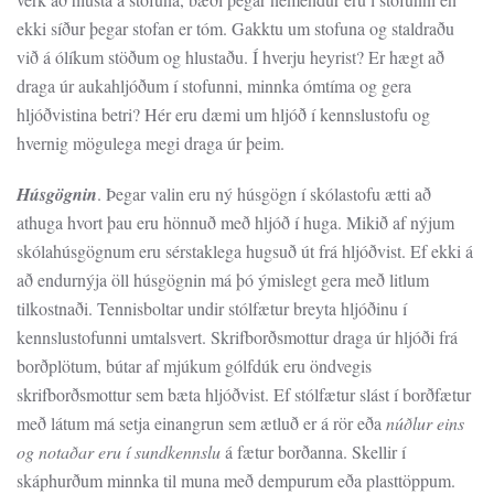
ekki síður þegar stofan er tóm. Gakktu um stofuna og staldraðu
við á ólíkum stöðum og hlustaðu. Í hverju heyrist? Er hægt að
draga úr aukahljóðum í stofunni, minnka ómtíma og gera
hljóðvistina betri? Hér eru dæmi um hljóð í kennslustofu og
hvernig mögulega megi draga úr þeim.
Húsgögnin
. Þegar valin eru ný húsgögn í skólastofu ætti að
athuga hvort þau eru hönnuð með hljóð í huga. Mikið af nýjum
skólahúsgögnum eru sérstaklega hugsuð út frá hljóðvist. Ef ekki á
að endurnýja öll húsgögnin má þó ýmislegt gera með litlum
tilkostnaði. Tennisboltar undir stólfætur breyta hljóðinu í
kennslustofunni umtalsvert. Skrifborðsmottur draga úr hljóði frá
borðplötum, bútar af mjúkum gólfdúk eru öndvegis
skrifborðsmottur sem bæta hljóðvist. Ef stólfætur slást í borðfætur
með látum má setja einangrun sem ætluð er á rör eða
núðlur eins
og notaðar eru í sundkennslu
á fætur borðanna.
Skellir í
skáphurðum minnka til muna með dempurum eða plasttöppum.