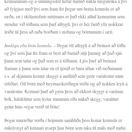
kennaranum og á snúningsstól hefur barnið mikla möguleika á því
að fylgjast með því sem fram fer þegar um beina kennslu er að
ræða, en í skólastofum nútímans er það ekki alltaf kennarinn sem
stendur við töfluna sem þarf athygli, því er hér farið yfir nokkrar
leiðir til þess að raða borðum í stofuna og börnunum í sæti.
Innlögn eða bein kennsla
. – Þegar öll athygli á að beinast að töflu
og því sem þar fer fram er best að barnið sitji þannig að það sjái
þann sem talar og það sem er á töflunni. Ljós þarf að beinast
framan á þann sem talar en ef ljósið er bara aftan við ræðumann
s.s. af skjánum kemur skuggi á andlitið sem gerir varalestur mun
erfiðari. Öll börn með heyrnarskerðingu reiða sig að nokkru leyti á
varalestur. Kennari þarf að gæta þess að ekkert skyggi á varirnar,
bók, hálsklútur sem hylur munninn eða mikið skegg, varalitur
getur hins vegar verið til bóta!
Þegar umræður verða í hópnum samhliða þess konar kennslu er
mikilvægt að kennari ávarpi þau börn sem taka til máls með nafni