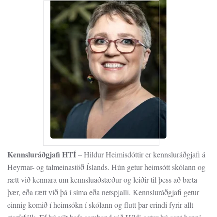
Kennsluráðgjafi HTÍ
– Hildur Heimisdóttir er kennsluráðgjafi á
Heyrnar- og talmeinastöð Íslands. Hún getur heimsótt skólann og
rætt við kennara um kennsluaðstæður og leiðir til þess að bæta
þær, eða rætt við þá í síma eða netspjalli. Kennsluráðgjafi getur
einnig komið í heimsókn í skólann og flutt þar erindi fyrir allt