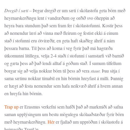
Dregið í sæti
– Þegar dregið er um sæti í skólastofu geta börn með
heyrnarskerðingu lent í vandræðum og orðið svo óheppin að
heyra bara stundum það sem fram fer í skólastofunni. Kostir þess
að nemendur læri að vinna með fleirum og festist ekki á einum
stað í stofunni eru ótvíræðir, en geta haft skaðleg áhrif á nám
þessara barna. Til þess að koma í veg fyrir það má hagræða
útkomunni lítillega, velja 2-4 staði í stofunni í samstarfi við barnið
og gæta þess að það lendi alltaf á góðum stað.
Í sumum tilfellum
borgar sig að velja nokkur börn til þess að vera
staur.
Þau sitja í
sama sætinu nokkur tímabil en hin börnin hreyfast á milli. Þannig
er hægt að festa nemendur sem hafa neikvæð áhrif á hvern annan
en hreyfa hin börnin.
Trap up
er Erasmus verkefni sem hafði það að markmiði að safna
saman upplýsingum um bestu mögulegu skólaaðstæður fyrir börn
með heyrnarskerðingu.
Hér
er fjallað um uppröðun í skólastofu á
heimasíðu TrapUp.