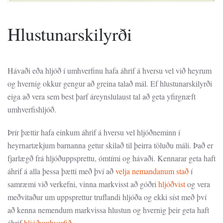
Hlustunarskilyrði
Hávaði eða hljóð í umhverfinu hafa áhrif á hversu vel við heyrum
og hvernig okkur gengur að greina talað mál. Ef hlustunarskilyrði
eiga að vera sem best þarf áreynslulaust tal að geta yfirgnæft
umhverfishljóð.
Þrír þættir hafa einkum áhrif á hversu vel hljóðneminn í
heyrnartækjum barnanna getur skilað til þeirra töluðu máli. Það er
fjarlægð frá hljóðuppsprettu,
ómtími
og hávaði. Kennarar geta haft
áhrif á alla þessa þætti með því að
velja nemandanum stað
í
samræmi við verkefni, vinna markvisst að góðri
hljóðvist
og vera
meðvitaður um uppsprettur truflandi hljóða og ekki síst með því
að kenna nemendum
markvissa hlustun
og hvernig þeir geta haft
áhrif
hljóðumhverfið
.