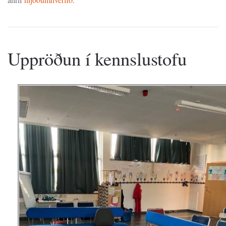
Uppröðun í kennslustofu