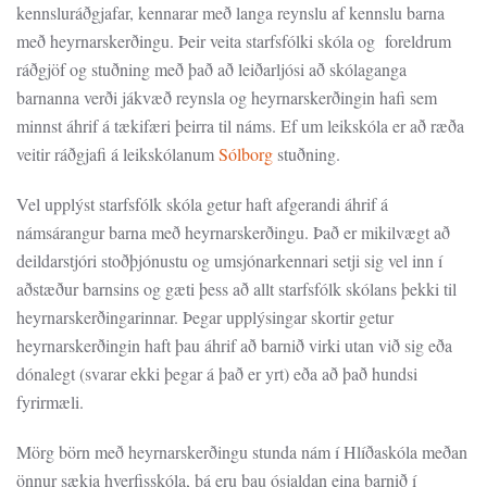
kennsluráðgjafar, kennarar með langa reynslu af kennslu barna
með heyrnarskerðingu. Þeir veita starfsfólki skóla og foreldrum
ráðgjöf og stuðning með það að leiðarljósi að skólaganga
barnanna verði jákvæð reynsla og heyrnarskerðingin hafi sem
minnst áhrif á tækifæri þeirra til náms. Ef um leikskóla er að ræða
veitir ráðgjafi á leikskólanum
Sólborg
stuðning.
Vel upplýst starfsfólk skóla getur haft afgerandi áhrif á
námsárangur barna með heyrnarskerðingu. Það er mikilvægt að
deildarstjóri stoðþjónustu og umsjónarkennari setji sig vel inn í
aðstæður barnsins og gæti þess að allt starfsfólk skólans þekki til
heyrnarskerðingarinnar. Þegar upplýsingar skortir getur
heyrnarskerðingin haft þau áhrif að barnið virki utan við sig eða
dónalegt (svarar ekki þegar á það er yrt) eða að það hundsi
fyrirmæli.
Mörg börn með heyrnarskerðingu stunda nám í Hlíðaskóla meðan
önnur sækja hverfisskóla, þá eru þau ósjaldan eina barnið í