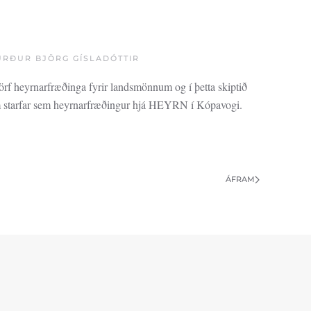
URÐUR BJÖRG GÍSLADÓTTIR
örf heyrnarfræðinga fyrir landsmönnum og í þetta skiptið
em starfar sem heyrnarfræðingur hjá HEYRN í Kópavogi.
ÁFRAM