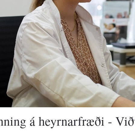
ning á heyrnarfræði - Við