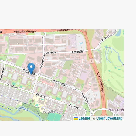
Leaflet
|
©
OpenStreetMap