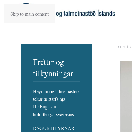
Skip to main content
FORSÍÐ
Fréttir og
tilkynningar
Heyrnar og talmeinastöð
tekur til starfa hjá
Heilsugæslu
höfuðborgarsvæðisins
DAGUR HEYRNAR –