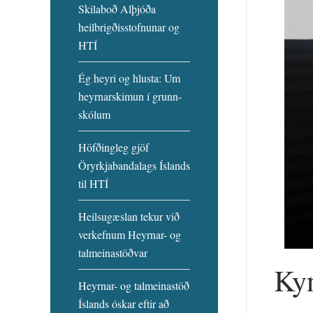
Skilaboð Alþjóða
heilbrigðisstofnunar og
HTÍ
Ég heyri og hlusta: Um
heyrnarskimun í grunn­
skólum
Höfðingleg gjöf
Öryrkjabandalags Íslands
til HTÍ
Heilsu­gæslan tekur við
verk­efnum Heyrnar- og
tal­meinastöðvar
Kyn
Heyrnar- og talmeinastöð
Íslands óskar eftir að