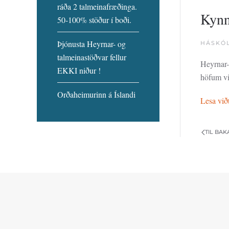
ráða 2 talmeinafræðinga.
Kynn
50-100% stöður í boði.
Þjónusta Heyrnar- og
HÁSKÓL
talmeinastöðvar fellur
Heyrnar-
EKKI niður !
höfum vi
Orðaheimurinn á Íslandi
Lesa við
TIL BAK