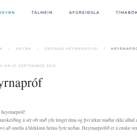
HEYRN
TALMEIN
AFGREIÐSLA
TÍMABÓ
A
HEYRN
GREINAR HEYRNARSVIÐ
HEYRNAPR
EN ON
21 SEPTEMBER 2013
.
yrnapróf
 heyrnarpróf!
arskerðing á sér oft stað yfir lengri tíma og því tekur maður ekki alltaf 
ví að smella á hlekkinn hérna fyrir neðan. Heyrnarprófið er á ensku ve