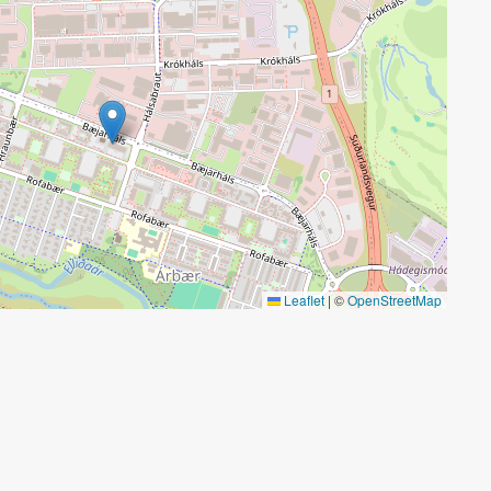
Leaflet
|
©
OpenStreetMap