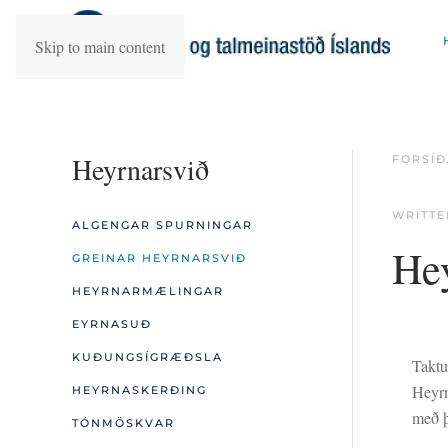
Skip to main content
Heyrnarsvið
FORSÍÐ
WRITT
ALGENGAR SPURNINGAR
He
GREINAR HEYRNARSVIÐ
HEYRNARMÆLINGAR
EYRNASUÐ
KUÐUNGSÍGRÆÐSLA
Taktu
Heyrn
HEYRNASKERÐING
með þ
TÓNMÖSKVAR