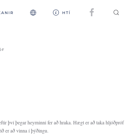
KANIR
HTÍ
ÓF
eftir því þegar heyrninni fer að hraka. Hægt er að taka hljóðpróf
rið er að vinna í þýðingu.