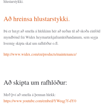
hlustarstykki.
Að hreinsa hlustarstykki.
Þá er hægt að smella á hlekkinn hér að neðan til að skoða einföld
myndbönd frá Widex heyrnartækjaframleiðandanum, sem segja
hvernig skipta skal um rafhlöður o.fl.
http://www.widex.com/en/products/maintenance/
Að skipta um rafhlöður:
Með því að smella á þennan hlekk:
https://www.youtube.com/embed/YWeqg7f-dY0