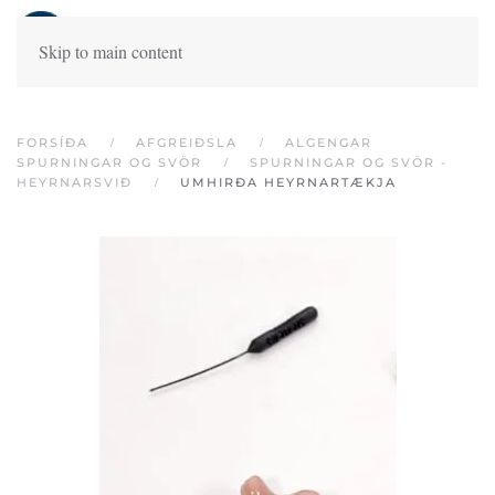
Skip to main content
FORSÍÐA
AFGREIÐSLA
ALGENGAR
SPURNINGAR OG SVÖR
SPURNINGAR OG SVÖR -
HEYRNARSVIÐ
UMHIRÐA HEYRNARTÆKJA