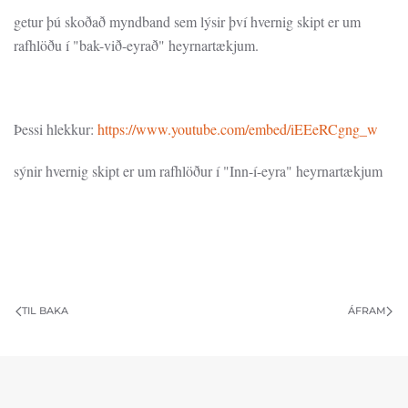
getur þú skoðað myndband sem lýsir því hvernig skipt er um
rafhlöðu í "bak-við-eyrað" heyrnartækjum.
Þessi hlekkur:
https://www.youtube.com/embed/iEEeRCgng_w
sýnir hvernig skipt er um rafhlöður í "Inn-í-eyra" heyrnartækjum
TIL BAKA
ÁFRAM