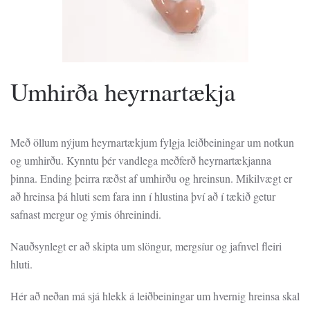
Umhirða heyrnartækja
Með öllum nýjum heyrnartækjum fylgja leiðbeiningar um notkun
og umhirðu. Kynntu þér vandlega meðferð heyrnartækjanna
þinna. Ending þeirra ræðst af umhirðu og hreinsun. Mikilvægt er
að hreinsa þá hluti sem fara inn í hlustina því að í tækið getur
safnast mergur og ýmis óhreinindi.
Nauðsynlegt er að skipta um slöngur, mergsíur og jafnvel fleiri
hluti.
Hér að neðan má sjá hlekk á leiðbeiningar um hvernig hreinsa skal