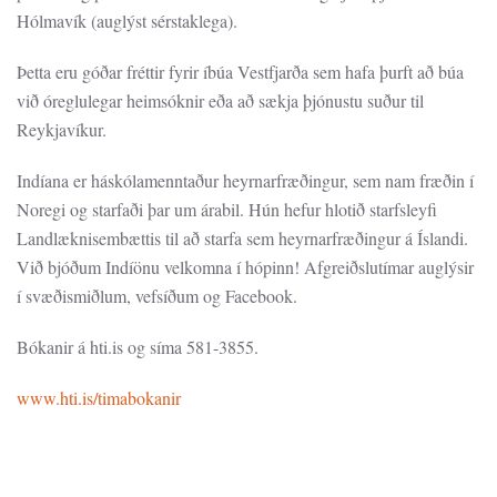
Hólmavík (auglýst sérstaklega).
Þetta eru góðar fréttir fyrir íbúa Vestfjarða sem hafa þurft að búa
við óreglulegar heimsóknir eða að sækja þjónustu suður til
Reykjavíkur.
Indíana er háskólamenntaður heyrnarfræðingur, sem nam fræðin í
Noregi og starfaði þar um árabil. Hún hefur hlotið starfsleyfi
Landlæknisembættis til að starfa sem heyrnarfræðingur á Íslandi.
Við bjóðum Indíönu velkomna í hópinn! Afgreiðslutímar auglýsir
í svæðismiðlum, vefsíðum og Facebook.
Bókanir á hti.is og síma 581-3855.
www.hti.is/timabokanir