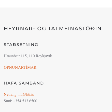
HEYRNAR- OG TALMEINASTÖÐIN
STAÐSETNING
Hraunbær 115, 110 Reykjavík
OPNUNARTÍMAR
HAFA SAMBAND
Netfang: hti@hti.is
Sími: +354 513 6500