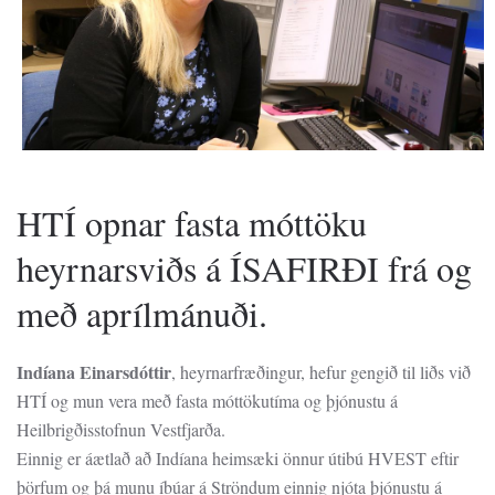
HTÍ opnar fasta móttöku
heyrnarsviðs á ÍSAFIRÐI frá og
með aprílmánuði.
Indíana Einarsdóttir
, heyrnarfræðingur, hefur gengið til liðs við
HTÍ og mun vera með fasta móttökutíma og þjónustu á
Heilbrigðisstofnun Vestfjarða.
Einnig er áætlað að Indíana heimsæki önnur útibú HVEST eftir
þörfum og þá munu íbúar á Ströndum einnig njóta þjónustu á