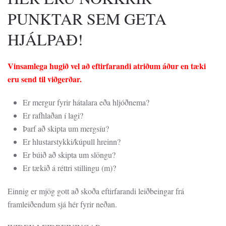
PUNKTAR SEM GETA
HJÁLPAÐ!
Vinsamlega hugið vel að eftirfarandi atriðum áður en tæki
eru send til viðgerðar.
Er mergur fyrir hátalara eða hljóðnema?
Er rafhlaðan í lagi?
Þarf að skipta um mergsíu?
Er hlustarstykki/kúpull hreinn?
Er búið að skipta um slöngu?
Er tækið á réttri stillingu (m)?
Einnig er mjög gott að skoða eftirfarandi leiðbeingar frá
framleiðendum sjá hér fyrir neðan.