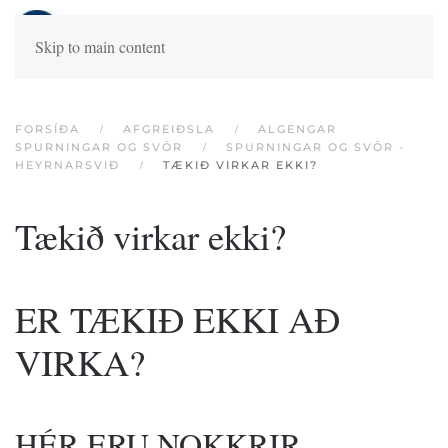
Skip to main content
FORSÍÐA
AFGREIÐSLA
ALGENGAR
SPURNINGAR OG SVÖR
SPURNINGAR OG SVÖR -
HEYRNARSVIÐ
TÆKIÐ VIRKAR EKKI?
Tækið virkar ekki?
ER TÆKIÐ EKKI AÐ
VIRKA?
HÉR ERU NOKKRIR