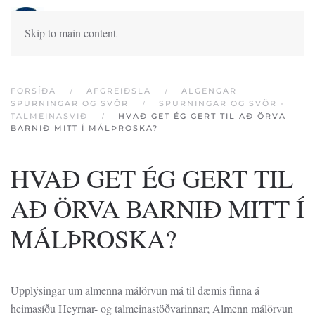
Skip to main content
FORSÍÐA
AFGREIÐSLA
ALGENGAR
SPURNINGAR OG SVÖR
SPURNINGAR OG SVÖR -
TALMEINASVIÐ
HVAÐ GET ÉG GERT TIL AÐ ÖRVA
BARNIÐ MITT Í MÁLÞROSKA?
HVAÐ GET ÉG GERT TIL
AÐ ÖRVA BARNIÐ MITT Í
MÁLÞROSKA?
Upplýsingar um almenna málörvun má til dæmis finna á
heimasíðu Heyrnar- og talmeinastöðvarinnar; Almenn málörvun