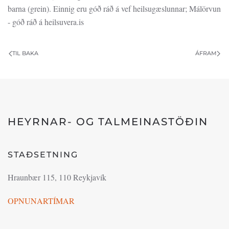
barna (grein). Einnig eru góð ráð á vef heilsugæslunnar; Málörvun
- góð ráð á heilsuvera.is
TIL BAKA
ÁFRAM
HEYRNAR- OG TALMEINASTÖÐIN
STAÐSETNING
Hraunbær 115, 110 Reykjavík
OPNUNARTÍMAR