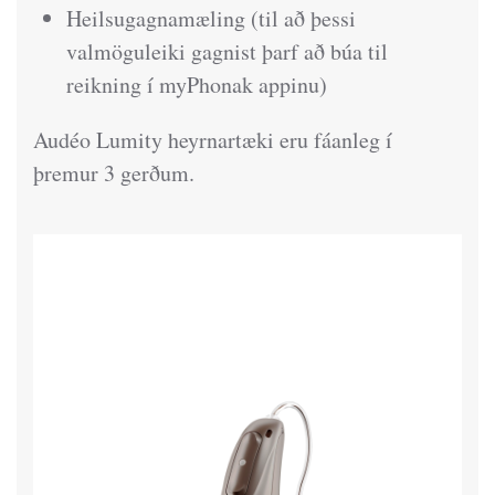
Heilsugagnamæling (til að þessi
valmöguleiki gagnist þarf að búa til
reikning í myPhonak appinu)
Audéo Lumity heyrnartæki eru fáanleg í
þremur 3 gerðum.