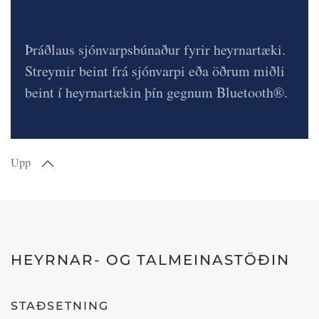
Þráðlaus sjónvarpsbúnaður fyrir heyrnartæki.
Streymir beint frá sjónvarpi eða öðrum miðli
beint í heyrnartækin þín gegnum Bluetooth®.
Upp
HEYRNAR- OG TALMEINASTÖÐIN
STAÐSETNING