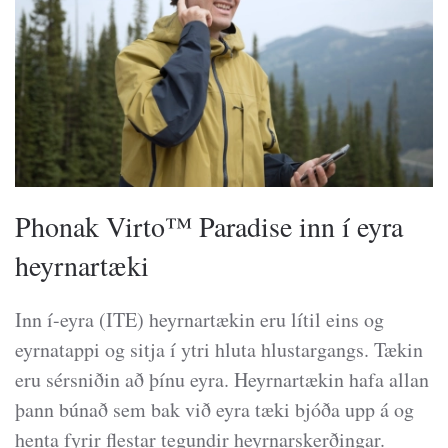
Phonak Virto™ Paradise inn í eyra
heyrnartæki
Inn í-eyra (ITE) heyrnartækin eru lítil eins og
eyrnatappi og sitja í ytri hluta hlustargangs. Tækin
eru sérsniðin að þínu eyra. Heyrnartækin hafa allan
þann búnað sem bak við eyra tæki bjóða upp á og
henta fyrir flestar tegundir heyrnarskerðingar.