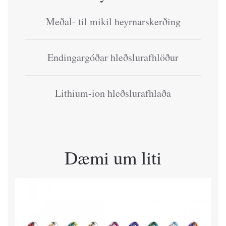
Meðal- til mikil heyrnarskerðing
Endingargóðar hleðslurafhlöður
Lithium-ion hleðslurafhlaða
Dæmi um liti