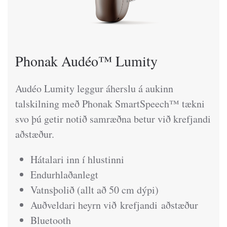
Phonak Audéo™ Lumity
Audéo Lumity leggur áherslu á aukinn
talskilning með Phonak SmartSpeech™ tækni
svo þú getir notið samræðna betur við krefjandi
aðstæður.
Hátalari inn í hlustinni
Endurhlaðanlegt
Vatnsþolið (allt að 50 cm dýpi)
Auðveldari heyrn við krefjandi aðstæður
Bluetooth