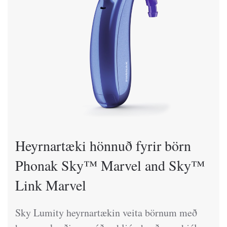
Heyrnartæki hönnuð fyrir börn
Phonak Sky™ Marvel and Sky™
Link Marvel
Sky Lumity heyrnartækin veita börnum með