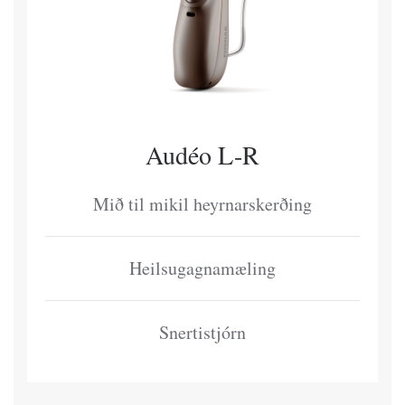
Audéo L-R
Mið til mikil heyrnarskerðing
Heilsugagnamæling
Snertistjórn