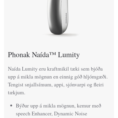
Phonak Naída™ Lumity
Naída Lumity eru kraftmikil tæki sem bjóða
upp á mikla mögnun en einnig góð hljómgæði.
Tengist snjallsímum, appi, sjónvarpi og fleiri
tækjum.
Býður upp á mikla mögnun, kemur með
speech Enhancer, Dynamic Noise