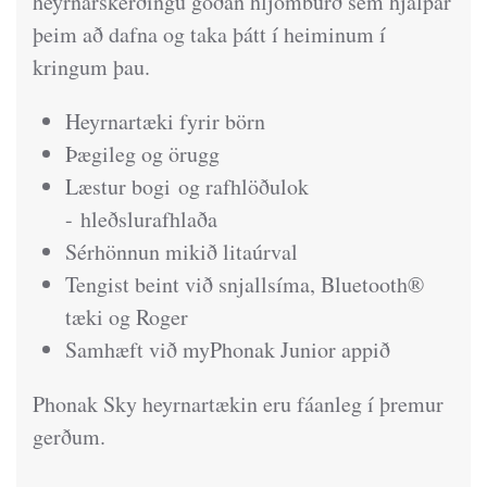
heyrnarskerðingu góðan hljómburð sem hjálpar
þeim að dafna og taka þátt í heiminum í
kringum þau.
Heyrnartæki fyrir börn
Þægileg og örugg
Læstur bogi
og rafhlöðulok
- hleðslurafhlaða
Sérhönnun mikið litaúrval
Tengist beint við snjallsíma, Bluetooth®
tæki og Roger
Samhæft við myPhonak Junior appið
Phonak Sky heyrnartækin eru fáanleg í þremur
gerðum.