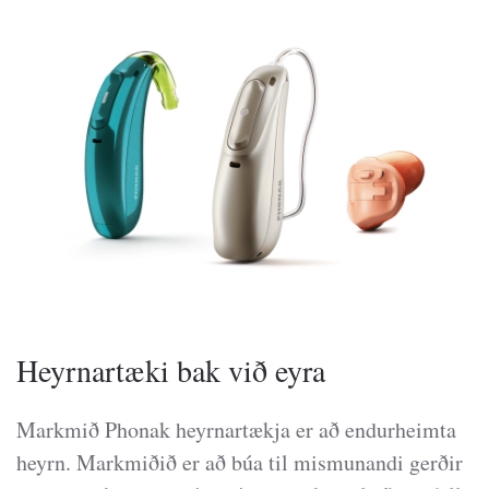
Heyrnartæki bak við eyra
Markmið Phonak heyrnartækja er að endurheimta
heyrn. Markmiðið er að búa til mismunandi gerðir