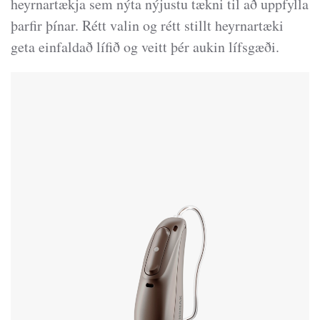
heyrnartækja sem nýta nýjustu tækni til að uppfylla
þarfir þínar. Rétt valin og rétt stillt heyrnartæki
geta einfaldað lífið og veitt þér aukin lífsgæði.