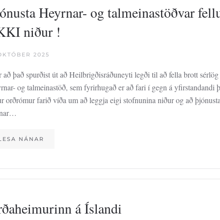
ónusta Heyrnar- og talmeinastöðvar fell
KI niður !
 OKTÓBER 2025
r að það spurðist út að Heilbrigðisráðuneyti legði til að fella brott sérlö
nar- og talmeinastöð, sem fyrirhugað er að fari í gegn á yfirstandandi þ
ur orðrómur farið víða um að leggja eigi stofnunina niður og að þjónust
nnar…
LESA NÁNAR
ðaheimurinn á Íslandi