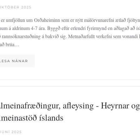
 OKTÓBER 2025
 er umfjöllun um Orðaheiminn sem er nýtt málörvunarefni ætlað fjölt
num á aldrinum 4-7 ára. Byggð eftir erlendri fyrirmynd en aðlagað að í
 rannsóknarstuðning á bakvið sig. Metnaðarfullt verkefni sem vonandi 
 að brúa…
LESA NÁNAR
lmeinafræðingur, afleysing - Heyrnar og
lmeinastöð íslands
JÚNÍ 2025