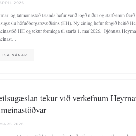
APRÍL 2026
nar- og talmeinastöð Íslands hefur verið lögð niður og starfsemin færð t
lsugæslu höfuðborgarsvæðisins (HH). Ný eining hefur fengið heitið He
meinastöð HH og tekur formlega til starfa 1. maí 2026. Þjónusta Heyrna
meinast…
LESA NÁNAR
ilsu­gæslan tekur við verk­efnum Heyrna
l­meinastöðvar
 MARS 2026