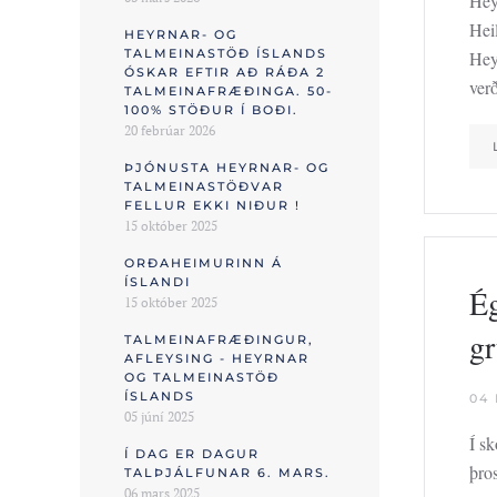
Hey
Hei
HEYRNAR- OG
TALMEINASTÖÐ ÍSLANDS
Hey
ÓSKAR EFTIR AÐ RÁÐA 2
ver
TALMEINAFRÆÐINGA. 50-
100% STÖÐUR Í BOÐI.
20 febrúar 2026
ÞJÓNUSTA HEYRNAR- OG
TALMEINASTÖÐVAR
FELLUR EKKI NIÐUR !
15 október 2025
ORÐAHEIMURINN Á
ÍSLANDI
Ég
15 október 2025
gr
TALMEINAFRÆÐINGUR,
AFLEYSING - HEYRNAR
OG TALMEINASTÖÐ
ÍSLANDS
04
05 júní 2025
Í sk
Í DAG ER DAGUR
þro
TALÞJÁLFUNAR 6. MARS.
06 mars 2025