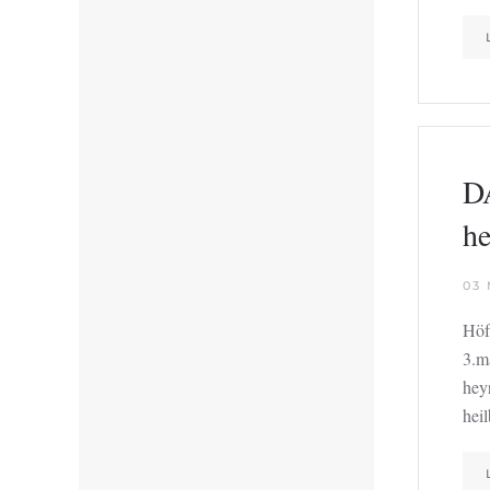
D
he
03
Höf
3.m
hey
hei