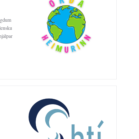
yngdum
slensku
hjálpar