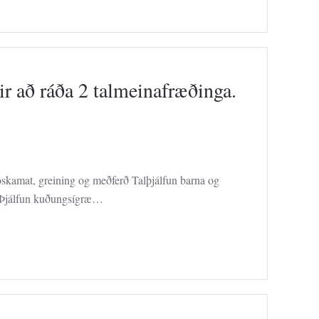
ir að ráða 2 talmeinafræðinga.
oskamat, greining og meðferð Talþjálfun barna og
la Þjálfun kuðungsígræ…