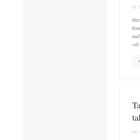
15
Hér
bör
með
við
Ta
ta
05 