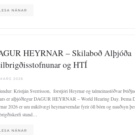
LESA NÁNAR
AGUR HEYRNAR – Skilaboð Alþjóða
ilbrigðisstofnunar og HTÍ
 MARS 2026
undur: Kristján Sverrisson, forstjóri Heyrnar og talmeinastöðvar Þriðj
ars er alþjóðlegur DAGUR HEYRNAR – World Hearing Day. Þema 
rnar 2026 er um mikilvægi heyrnarverndar fyrir öll börn og nauðsyn þe
lbrigðiskerfi stund…
LESA NÁNAR