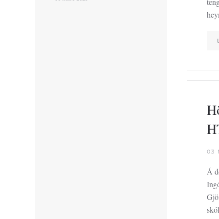
ten
he
Hö
H
03
Á d
Ingó
Gjö
skó