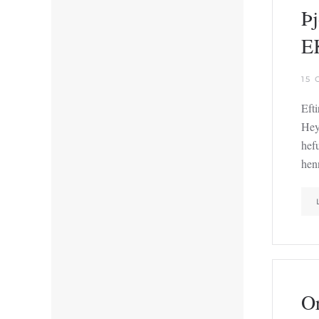
Þj
EK
15
Efti
Heyr
hef
he
Or