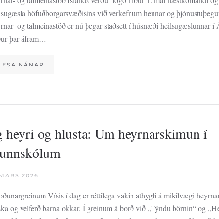
rnar- og talmeinastöð Íslands verður lögð niður 1. maí næstkomandi og
lsugæsla höfuðborgarsvæðisins við verkefnum hennar og þjónustuþeg
rnar- og talmeinastöð er nú þegar staðsett í húsnæði heilsugæslunnar í
ður þar áfram…
LESA NÁNAR
 heyri og hlusta: Um heyrnarskimun í
unn­skólum
 MARS 2026
oðunargreinum Vísis í dag er réttilega vakin athygli á mikilvægi heyrnar
ska og velferð barna okkar. Í greinum á borð við „Týndu börnin“ og „H