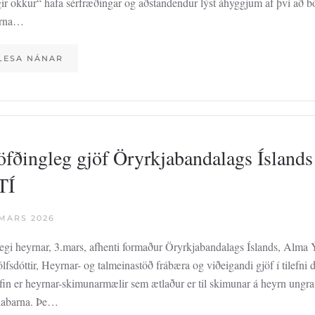
gir okkur“ hafa sérfræðingar og aðstandendur lýst áhyggjum af því að 
yrna…
LESA NÁNAR
fðingleg gjöf Öryrkjabandalags Íslands 
TÍ
 MARS 2026
egi heyrnar, 3.mars, afhenti formaður Öryrkjabandalags Íslands, Alma 
lfsdóttir, Heyrnar- og talmeinastöð frábæra og viðeigandi gjöf í tilefni 
fin er heyrnar-skimunarmælir sem ætlaður er til skimunar á heyrn ungra
labarna. Þe…