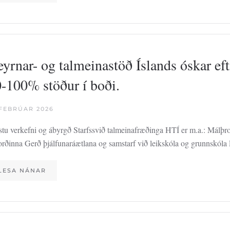
yrnar- og talmeinastöð Íslands óskar eft
-100% stöður í boði.
 FEBRÚAR 2026
stu verkefni og ábyrgð Starfssvið talmeinafræðinga HTÍ er m.a.: Málþr
lorðinna Gerð þjálfunaráætlana og samstarf við leikskóla og grunnskó
LESA NÁNAR