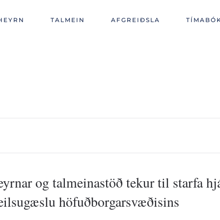
HEYRN
TALMEIN
AFGREIÐSLA
TÍMABÓ
yrnar og talmeinastöð tekur til starfa hj
ilsugæslu höfuðborgarsvæðisins