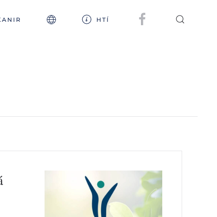
KANIR
HTÍ
á