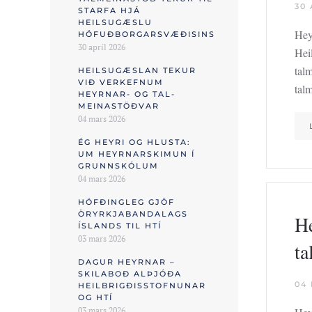
30 
STARFA HJÁ
HEILSUGÆSLU
Heyr
HÖFUÐBORGARSVÆÐISINS
30 apríl 2026
Hei
tal
HEILSU­GÆSLAN TEKUR
VIÐ VERK­EFNUM
tal
HEYRNAR- OG TAL­
MEINASTÖÐVAR
04 mars 2026
ÉG HEYRI OG HLUSTA:
UM HEYRNARSKIMUN Í
GRUNN­SKÓLUM
04 mars 2026
HÖFÐINGLEG GJÖF
ÖRYRKJABANDALAGS
He
ÍSLANDS TIL HTÍ
03 mars 2026
ta
DAGUR HEYRNAR –
SKILABOÐ ALÞJÓÐA
04
HEILBRIGÐISSTOFNUNAR
OG HTÍ
03 mars 2026