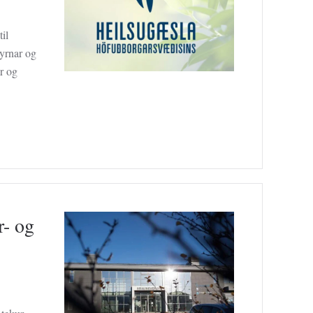
il
yrnar og
r og
r- og