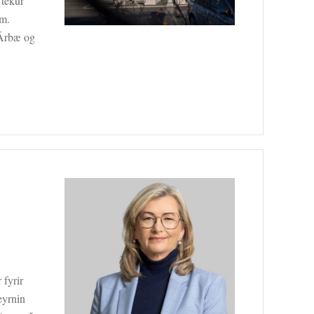
 tekur
um.
 Árbæ og
 fyrir
eyrnin