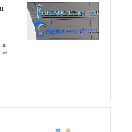
ur
g um
ingi,
a