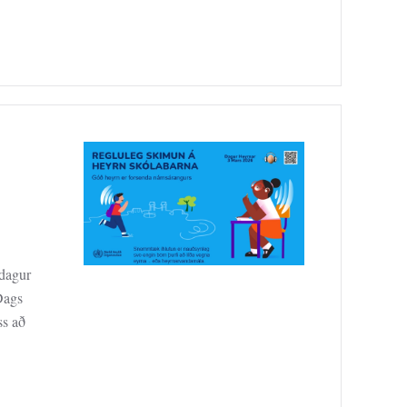
udagur
Dags
ss að